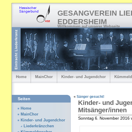
GESANGVEREIN LI
EDDERSHEIM
Willkommen auf unserer Webseite
Home
MainChor
Kinder- und Jugendchor
Kümmeld
«
Sänger gesucht!
Seiten
Kinder- und Juge
Home
Mitsänger/innen
MainChor
Sonntag 6. November 2016
Kinder- und Jugendchor
Liederkränzchen