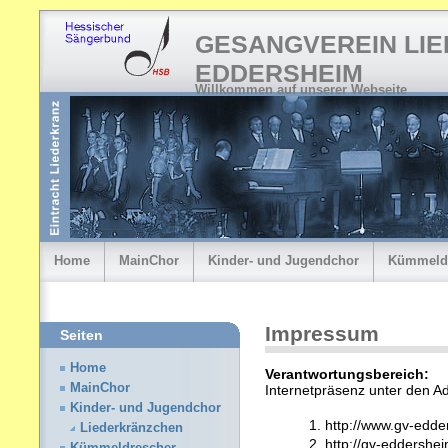
GESANGVEREIN LI
EDDERSHEIM
Willkommen auf unserer Webseite
Home
MainChor
Kinder- und Jugendchor
Kümmeld
Impressum
Seiten
Home
Verantwortungsbereich:
D
MainChor
Internetpräsenz unter den A
Kinder- und Jugendchor
http://www.gv-edde
Liederkränzchen
http://gv-eddershe