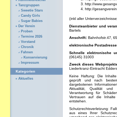
Kümmeldrescher
http://www.gesang
Tanzgruppen
http://gesangverei
Sweetie Stars
Candy Girls
(inkl aller Unterverzeichnisse
Sugar Babies
Diensteanbieter und vera
Der Verein
Bartels
Proben
Termine 2026
Anschrift:
Bahnhofstr.47, 6
Vorstand
elektronische Postadresse
Chronik
Fahnen
Schnelle elektronische 
(06145) 31003
Konservierung
Impressum
Zweck dieses Webprojekt
Liederkranz-Eintracht Edder
Kategorien
Keine Haftung: Die Inhalte
Aktuelles
geprüft und nach bestem
dargebotenen Informationen
Aktualität, Qualität un
Verantwortung für Schäd
Vertrauen auf die Inhalt
entstehen.
Schutzrechtsverletzung: Fal
aus eines Ihrer Schutzrech
umgehend per elektronischer