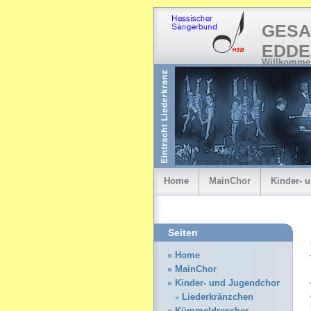
GESA
EDDE
Willkommen
Home
MainChor
Kinder- 
Seiten
Home
MainChor
Kinder- und Jugendchor
Liederkränzchen