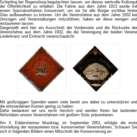
Schierling bei Regensburg begutachten lassen, um dieses wertvolle Kulturgu
der Öffentlichkeit zu erhalten. Die Fahne aus dem Jahre 1913 wurde mi
einem Spezialverfahren konserviert, um sie für alle Bürger sichtbar hinte
Glas aufbewahren zu können. Um die Vereinsfahne aus dem Jahre 1932 be
Umzügen und Veranstaltungen mitzuführen, haben wir diese reinigen un
restaurieren lassen.
Dargestellt wird hier ein Ausschnitt der Vorderseite und die Rückseite de
Vereinsfahne aus dem Jahre 1932, die die Vereinigung der beiden Verein
Liederkranz und Eintracht veranschaulicht.
Mit großzügigen Spenden waren viele bereit uns dabei zu unterstützen un
die entstandenen Kosten gering zu halten
Dafür bedanken wir uns recht herzlich und werden Ihnen bei laufende
Aktivitäten unsere Vereinsfahnen mit großem Stolz präsentieren.
Am 3. Eddersheimer Musiktag, im September 2001, erfolgte die erst
Vorstellung der restaurierten bzw. konservierten Vereinsfahnen, Schauen Si
sich in folgenden Bildern einen Mitschnitt der Konservierung an: