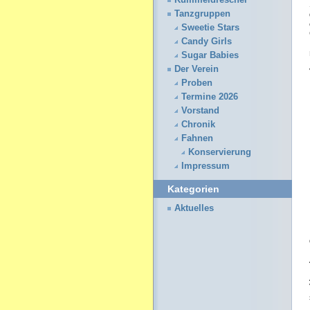
Kümmeldrescher
Tanzgruppen
Sweetie Stars
Candy Girls
Sugar Babies
Der Verein
Proben
Termine 2026
Vorstand
Chronik
Fahnen
Konservierung
Impressum
Kategorien
Aktuelles