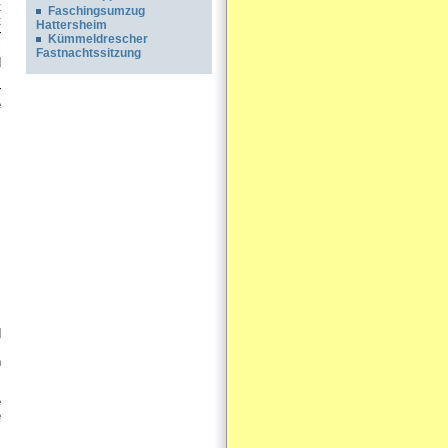
t
Faschingsumzug
t
Hattersheim
r
Kümmeldrescher
i
Fastnachtssitzung
d
r
e
d
n
e
e