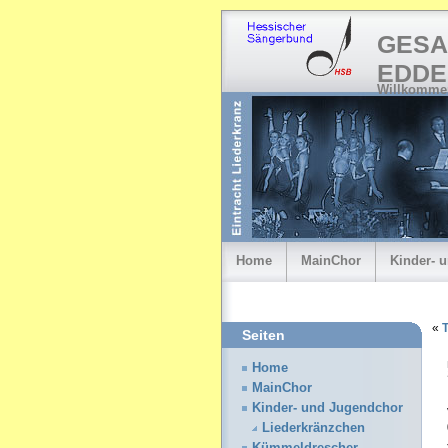
GESA
EDDE
Willkommen
Home
MainChor
Kinder- 
«
T
Seiten
Home
MainChor
Kinder- und Jugendchor
Liederkränzchen