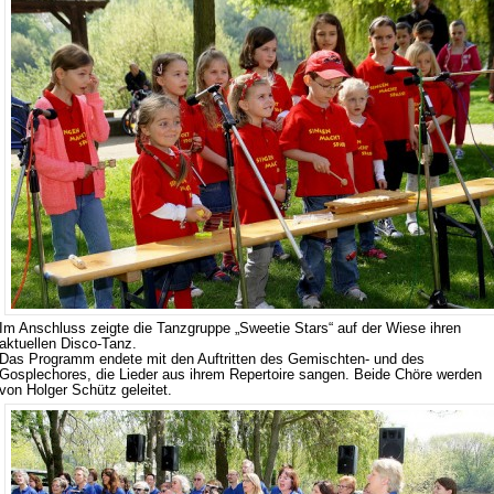
Im Anschluss zeigte die Tanzgruppe „Sweetie Stars“ auf der Wiese ihren
aktuellen Disco-Tanz.
Das Programm endete mit den Auftritten des Gemischten- und des
Gosplechores, die Lieder aus ihrem Repertoire sangen. Beide Chöre werden
von Holger Schütz geleitet.