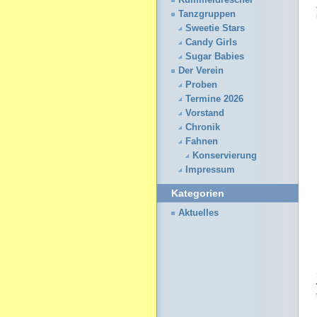
Kümmeldrescher
Tanzgruppen
Sweetie Stars
Candy Girls
Sugar Babies
Der Verein
Proben
Termine 2026
Vorstand
Chronik
Fahnen
Konservierung
Impressum
Kategorien
Aktuelles