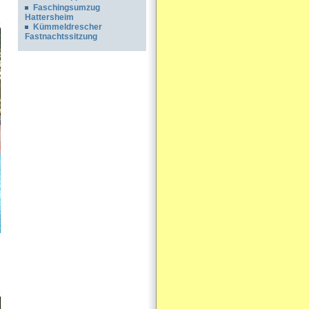
Faschingsumzug
Hattersheim
Kümmeldrescher
Fastnachtssitzung