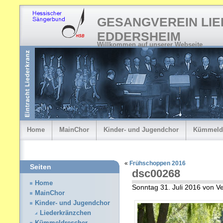
GESANGVEREIN LI
EDDERSHEIM
Willkommen auf unserer Webseite
Home
MainChor
Kinder- und Jugendchor
Kümmeld
«
Frühschoppen 2016
Seiten
dsc00268
Home
Sonntag 31. Juli 2016 von 
MainChor
Kinder- und Jugendchor
Liederkränzchen