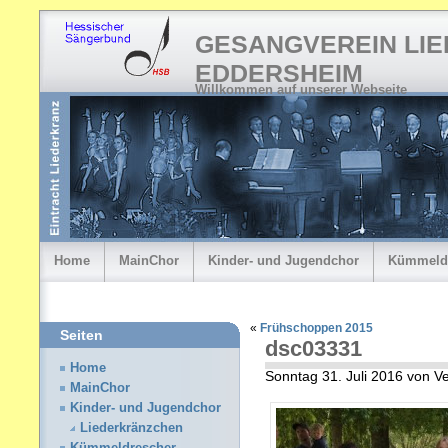
GESANGVEREIN LI
EDDERSHEIM
Willkommen auf unserer Webseite
Home
MainChor
Kinder- und Jugendchor
Kümmeld
«
Frühschoppen 2015
Seiten
dsc03331
Home
Sonntag 31. Juli 2016 von 
MainChor
Kinder- und Jugendchor
Liederkränzchen