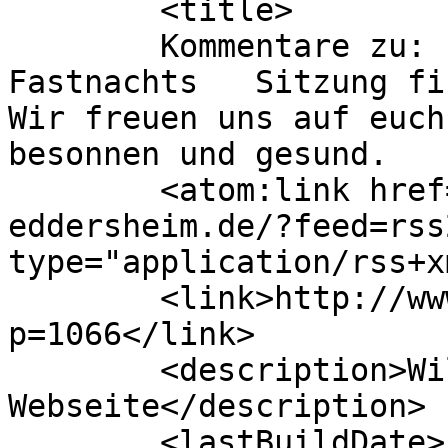
	<title>

	Kommentare zu: Eine Kümmeldrescher 
Fastnachts   Sitzung fin
Wir freuen uns auf euch
besonnen und gesund.	</title>

	<atom:link href="http://www.gv-
eddersheim.de/?feed=rss
type="application/rss+x
	<link>http://www.gv-eddersheim.de/?
p=1066</link>

	<description>Willkommen auf unserer 
Webseite</description>

	<lastBuildDate>Fri, 16 Feb 2024 10:17:50 