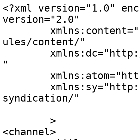
<?xml version="1.0" enc
version="2.0"

	xmlns:content="http://purl.org/rss/1.0/mod
ules/content/"

	xmlns:dc="http://purl.org/dc/elements/1.1/
"

	xmlns:atom="http://www.w3.org/2005/Atom"

	xmlns:sy="http://purl.org/rss/1.0/modules/
syndication/"

	>

<channel>
