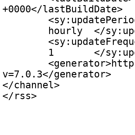
+0000</lastBuildDate>

	<sy:updatePeriod>

	hourly	</sy:updatePeriod>

	<sy:updateFrequency>

	1	</sy:updateFrequency>

	<generator>https://wordpress.org/?
v=7.0.3</generator>

</channel>
