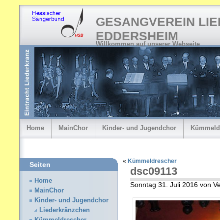
GESANGVEREIN LI
EDDERSHEIM
Willkommen auf unserer Webseite
Home
MainChor
Kinder- und Jugendchor
Kümmeld
«
Kümmeldrescher
Seiten
dsc09113
Home
Sonntag 31. Juli 2016 von 
MainChor
Kinder- und Jugendchor
Liederkränzchen